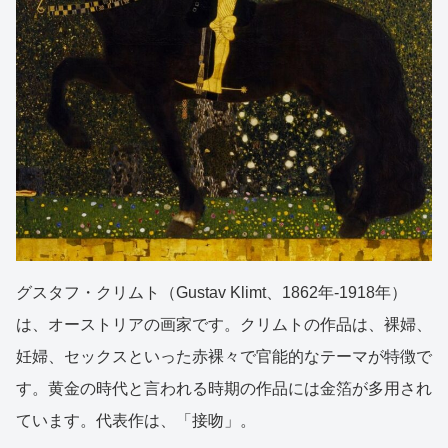
グスタフ・クリムト（Gustav Klimt、1862年-1918年）
は、オーストリアの画家です。クリムトの作品は、裸婦、
妊婦、セックスといった赤裸々で官能的なテーマが特徴で
す。黄金の時代と言われる時期の作品には金箔が多用され
ています。代表作は、「接吻」。